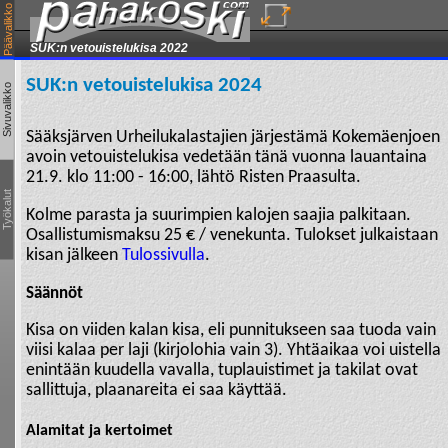
Päävalikko
SUK:n vetouistelukisa 2022
Sivuvalikko
Työkalut