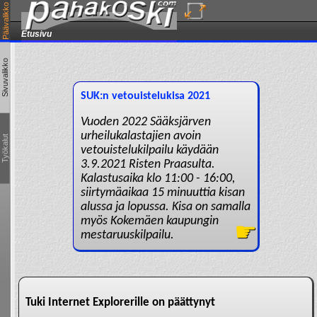
Päävalikko
Etusivu
Sivuvalikko
Työkalut